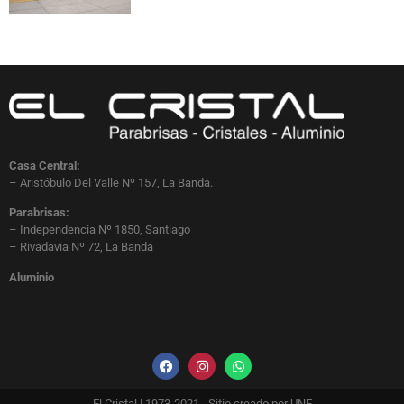
Casa Central:
– Aristóbulo Del Valle Nº 157, La Banda.
Parabrisas:
– Independencia Nº 1850, Santiago
– Rivadavia Nº 72, La Banda
Aluminio
El Cristal | 1973-2021 - Sitio creado por UNE